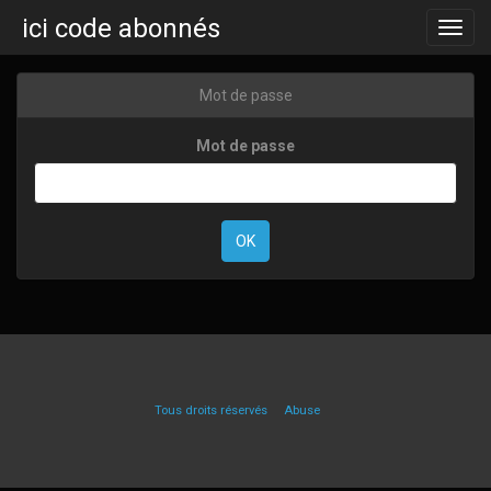
ici code abonnés
Toggl
navig
Mot de passe
Mot de passe
Tous droits réservés
Abuse