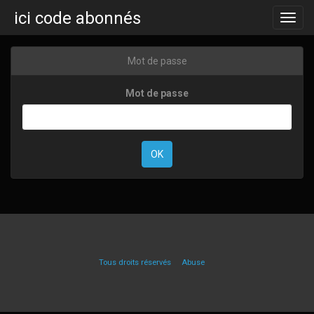
ici code abonnés
Toggl
navig
Mot de passe
Mot de passe
Tous droits réservés
Abuse